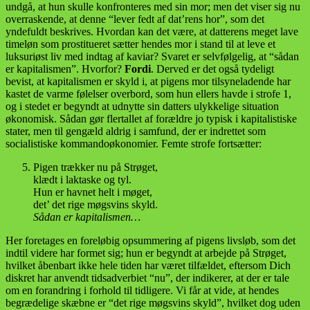
undgå, at hun skulle konfronteres med sin mor; men det viser sig nu
overraskende, at denne “lever fedt af dat’rens hor”, som det
yndefuldt beskrives. Hvordan kan det være, at datterens meget lave
timeløn som prostitueret sætter hendes mor i stand til at leve et
luksuriøst liv med indtag af kaviar? Svaret er selvfølgelig, at “sådan
er kapitalismen”. Hvorfor?
Fordi
. Derved er det også tydeligt
bevist, at kapitalismen er skyld i, at pigens mor tilsyneladende har
kastet de varme følelser overbord, som hun ellers havde i strofe 1,
og i stedet er begyndt at udnytte sin datters ulykkelige situation
økonomisk. Sådan gør flertallet af forældre jo typisk i kapitalistiske
stater, men til gengæld aldrig i samfund, der er indrettet som
socialistiske kommandoøkonomier. Femte strofe fortsætter:
Pigen trækker nu på Strøget,
klædt i laktaske og tyl.
Hun er havnet helt i møget,
det’ det rige møgsvins skyld.
Sådan er kapitalismen…
Her foretages en foreløbig opsummering af pigens livsløb, som det
indtil videre har formet sig; hun er begyndt at arbejde på Strøget,
hvilket åbenbart ikke hele tiden har været tilfældet, eftersom Dich
diskret har anvendt tidsadverbiet “nu”, der indikerer, at der er tale
om en forandring i forhold til tidligere. Vi får at vide, at hendes
begrædelige skæbne er “det rige møgsvins skyld”, hvilket dog uden