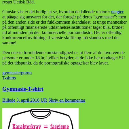
rystet Uetisk Råd.
Ganske vist er det herligt at se, hvordan de lallende rektorer
nægter
at påtage sig ansvaret for det, der foregår på deres “gymnasier”; men
på den anden side er det fuldkommen skandaløst, at unge mennesker
på offentligt finansierede uddannelsesinstitutioner tager bl.a. brødet
ud af munden på den kommercielle pornoindustri. Det er offentlig
konkurrenceforvridning af værste skuffe og må standses med det
samme!
Den eneste formildende omstændighed er, at flere af de involverede
personer er under 18 år, hvilket betyder, at de ikke har modtaget SU
på det tidspunkt, da de pornografiske optagelser blev lavet.
gymnasier
porno
T-shirts
Gymnasie-T-shirt
Billede
3. april 2016
UR
Skriv en kommentar