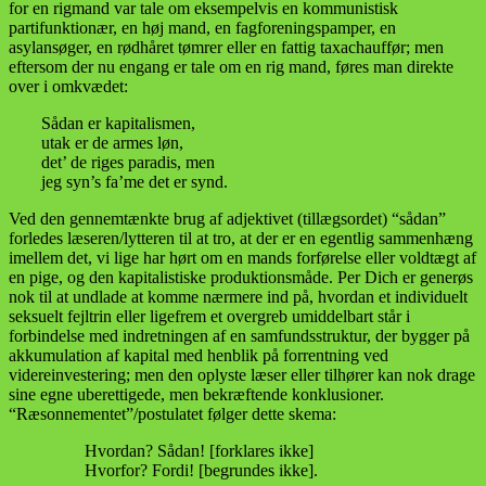
for en rigmand var tale om eksempelvis en kommunistisk
partifunktionær, en høj mand, en fagforeningspamper, en
asylansøger, en rødhåret tømrer eller en fattig taxachauffør; men
eftersom der nu engang er tale om en rig mand, føres man direkte
over i omkvædet:
Sådan er kapitalismen,
utak er de armes løn,
det’ de riges paradis, men
jeg syn’s fa’me det er synd.
Ved den gennemtænkte brug af adjektivet (tillægsordet) “sådan”
forledes læseren/lytteren til at tro, at der er en egentlig sammenhæng
imellem det, vi lige har hørt om en mands forførelse eller voldtægt af
en pige, og den kapitalistiske produktionsmåde. Per Dich er generøs
nok til at undlade at komme nærmere ind på, hvordan et individuelt
seksuelt fejltrin eller ligefrem et overgreb umiddelbart står i
forbindelse med indretningen af en samfundsstruktur, der bygger på
akkumulation af kapital med henblik på forrentning ved
videreinvestering; men den oplyste læser eller tilhører kan nok drage
sine egne uberettigede, men bekræftende konklusioner.
“Ræsonnementet”/postulatet følger dette skema:
Hvordan? Sådan! [forklares ikke]
Hvorfor? Fordi! [begrundes ikke].