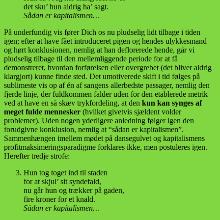
det sku’ hun aldrig ha’ sagt.
Sådan er kapitalismen…
På underfundig vis fører Dich os nu pludselig lidt tilbage i tiden
igen; efter at have fået introduceret pigen og hendes ulykkesmand
og hørt konklusionen, nemlig at han deflorerede hende, går vi
pludselig tilbage til den mellemliggende periode for at få
demonstreret, hvordan forførelsen eller overgrebet (det bliver aldrig
klargjort) kunne finde sted. Det umotiverede skift i tid følges på
sublimeste vis op af én af sangens allerbedste passager, nemlig den
fjerde linje, der fuldkommen falder uden for den etablerede metrik
ved at have en så skæv trykfordeling, at den
kun kan synges af
meget fulde mennesker
(hvilket givetvis sjældent volder
problemer). Uden nogen yderligere anledning følger igen den
forudgivne konklusion, nemlig at “sådan er kapitalismen”.
Sammenhængen imellem mødet på dansegulvet og kapitalismens
profitmaksimeringsparadigme forklares ikke, men postuleres igen.
Herefter tredje strofe:
Hun tog toget ind til staden
for at skjul’ sit syndefald,
nu går hun og trækker på gaden,
fire kroner for et knald.
Sådan er kapitalismen…