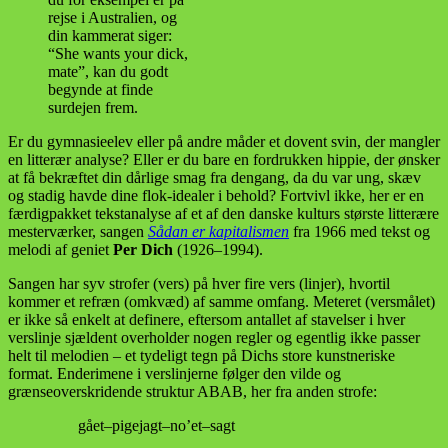
rejse i Australien, og
din kammerat siger:
“She wants your dick,
mate”, kan du godt
begynde at finde
surdejen frem.
Er du gymnasieelev eller på andre måder et dovent svin, der mangler
en litterær analyse? Eller er du bare en fordrukken hippie, der ønsker
at få bekræftet din dårlige smag fra dengang, da du var ung, skæv
og stadig havde dine flok-idealer i behold? Fortvivl ikke, her er en
færdigpakket tekstanalyse af et af den danske kulturs største litterære
mesterværker, sangen
Sådan er kapitalismen
fra 1966 med tekst og
melodi af geniet
Per Dich
(1926–1994).
Sangen har syv strofer (vers) på hver fire vers (linjer), hvortil
kommer et refræn (omkvæd) af samme omfang. Meteret (versmålet)
er ikke så enkelt at definere, eftersom antallet af stavelser i hver
verslinje sjældent overholder nogen regler og egentlig ikke passer
helt til melodien – et tydeligt tegn på Dichs store kunstneriske
format. Enderimene i verslinjerne følger den vilde og
grænseoverskridende struktur ABAB, her fra anden strofe:
gået–pigejagt–no’et–sagt