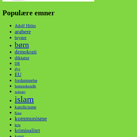
Populære emner
Adolf Hitler
arabere
bryster
børn
demokrati
diktatur
DR
dyr
EU
fordummelse
homoseksuelle
industri
islam
katolicisme
Kina
kommunisme
krig
kriminalitet
kunst