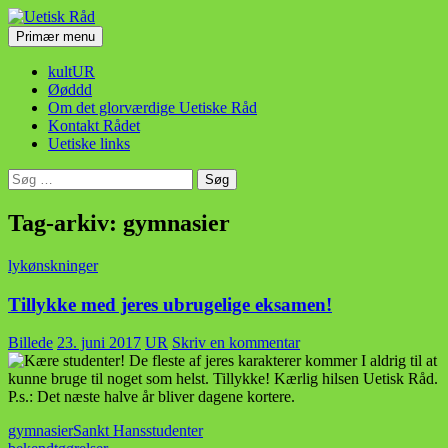
Hop
til
Søg
Primær menu
indhold
Uetisk Råd
kultUR
Øøddd
Om det glorværdige Uetiske Råd
Kontakt Rådet
Uetiske links
Søg
efter:
Tag-arkiv: gymnasier
lykønskninger
Tillykke med jeres ubrugelige eksamen!
Billede
23. juni 2017
UR
Skriv en kommentar
gymnasier
Sankt Hans
studenter