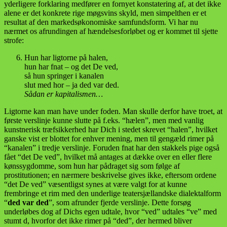
yderligere forklaring medfører en fornyet konstatering af, at det ikke
alene er det konkrete rige møgsvins skyld, men simpelthen er et
resultat af den markedsøkonomiske samfundsform. Vi har nu
nærmet os afrundingen af hændelsesforløbet og er kommet til sjette
strofe:
Hun har ligtorne på halen,
hun har fnat – og det De ved,
så hun springer i kanalen
slut med hor – ja ded var ded.
Sådan er kapitalismen…
Ligtorne kan man have under foden. Man skulle derfor have troet, at
første verslinje kunne slutte på f.eks. “hælen”, men med vanlig
kunstnerisk træfsikkerhed har Dich i stedet skrevet “halen”, hvilket
ganske vist er blottet for enhver mening, men til gengæld rimer på
“kanalen” i tredje verslinje. Foruden fnat har den stakkels pige også
fået “det De ved”, hvilket må antages at dække over en eller flere
kønssygdomme, som hun har pådraget sig som følge af
prostitutionen; en nærmere beskrivelse gives ikke, eftersom ordene
“det De ved” væsentligst synes at være valgt for at kunne
frembringe et rim med den underlige teatersjællandske dialektalform
“
ded var ded
”, som afrunder fjerde verslinje. Dette forsøg
underløbes dog af Dichs egen udtale, hvor “ved” udtales “ve” med
stumt d, hvorfor det ikke rimer på “ded”, der hermed bliver