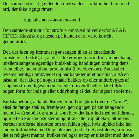
Det samme gør sig gældende i omkvædets struktur, her bare med
ord, der ikke rigtigt rimer:
kapitalismen–løn–men–synd
Den samlede struktur for strofe + omkvæd bliver derfor ABAB–
CDCD. Klassisk og næsten på kanten af at være korrekt
gennemført.
Det, der først og fremmest gør sangen til en så enestående
kunstnerisk bedrift, er, at der ikke er nogen form for sammenhæng
imellem sangens egentlige budskab og handlingen omkring dens
kvindelige, unavngivne protagonist (hovedperson). Budskabet
leveres nemlig i omkvædet og har karakter af et postulat, altså en
påstand, der ikke på nogen måde bakkes op eller underbygges af
sangens strofer, ligesom omkvædet omvendt heller ikke tilfører
nogen form for indsigt eller uddybning af det, der siges i stroferne.
Budskabet om, at kapitalismen er ond og går ud over de “arme”,
altså de fattige stakler, fremføres igen og igen på sin fængende
melodi – så subtilt og smukt, som blev det kørt ind med gaffeltruck,
og med en kunstnerisk stemning af ølsjatter og råbekor; alt imens
beretter stroferne historien om en falden pige, hvis ulykke ikke har
anden forbindelse med kapitalismen, end at det postuleres, som var
det et religiøst mantra, hvilket vel også netop er tilfældet med denne