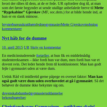
hvori der råbes til dem, at de er fede. UR opfordrer dog til, at man
som det første begynder at sende utallige anbefalede breve til
Mette
“Rygekabine” Gjerskov
(MF, soc.dem.) for at bilde hende ind, at
hun er en slank mimose.
bryster
bureaukrati
børn
fedme
gymnasier
Mette Gjerskov
mobning
kommentarer
Nyt håb for de dumme
10. april 2015
UR
Skriv en kommentar
En medicinstuderende
fortæller
, at hun fik en middelmådig
studentereksamen – ikke fordi hun var dum, men fordi hun var et
dovent svin. Det leder hende frem til konklusionen: Man kan godt
fejle i gymnasiet uden at være dum.
Uetisk Råd vil imidlertid gerne påpege en overset faktor:
Man kan
også godt være dum uden overhovedet at gå i gymnasiet
. Så det
behøver de dumme ikke bekymre sig om.
dovenskab
dumhed
gymnasier
uddannelse
bekendtgørelser
Christianshavns Gymnasium – uetikkens skole!