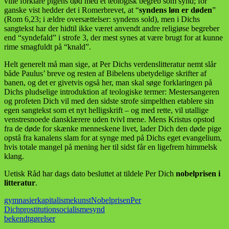
ville forklare pigens død med et teologisk begreb som synd; for
ganske vist hedder det i Romerbrevet, at “
syndens løn er døden
”
(Rom 6,23; i ældre oversættelser: syndens sold), men i Dichs
sangtekst har der hidtil ikke været anvendt andre religiøse begreber
end “syndefald” i strofe 3, der mest synes at være brugt for at kunne
rime smagfuldt på “knald”.
Helt generelt må man sige, at Per Dichs verdenslitteratur nemt slår
både Paulus’ breve og resten af Bibelens ubetydelige skrifter af
banen, og det er givetvis også her, man skal søge forklaringen på
Dichs pludselige introduktion af teologiske termer: Mestersangeren
og profeten Dich vil med den sidste strofe simpelthen etablere sin
egen sangtekst som et nyt helligskrift – og med rette, vil utallige
venstresnoede dansklærere uden tvivl mene. Mens Kristus opstod
fra de døde for skænke menneskene livet, lader Dich den døde pige
opstå fra kanalens slam for at synge med på Dichs eget evangelium,
hvis totale mangel på mening her til sidst får en ligefrem himmelsk
klang.
Uetisk Råd har dags dato besluttet at tildele Per Dich
nobelprisen i
litteratur
.
gymnasier
kapitalisme
kunst
Nobelprisen
Per
Dich
prostitution
socialisme
synd
bekendtgørelser