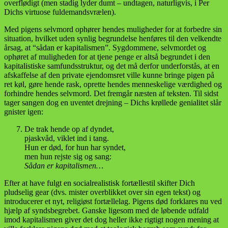
overflødigt (men stadig lyder dumt – undtagen, naturligvis, i Per
Dichs virtuose fuldemandsvrælen).
Med pigens selvmord ophører hendes muligheder for at forbedre sin
situation, hvilket uden synlig begrundelse henføres til den velkendte
årsag, at “sådan er kapitalismen”. Sygdommene, selvmordet og
ophøret af muligheden for at tjene penge er altså begrundet i den
kapitalistiske samfundsstruktur, og det må derfor underforstås, at en
afskaffelse af den private ejendomsret ville kunne bringe pigen på
ret køl, gøre hende rask, oprette hendes menneskelige værdighed og
forhindre hendes selvmord. Det fremgår næsten af teksten. Til sidst
tager sangen dog en uventet drejning – Dichs krøllede genialitet slår
gnister igen:
De trak hende op af dyndet,
pjaskvåd, viklet ind i tang.
Hun er død, for hun har syndet,
men hun rejste sig og sang:
Sådan er kapitalismen…
Efter at have fulgt en socialrealistisk fortællestil skifter Dich
pludselig gear (dvs. mister overblikket over sin egen tekst) og
introducerer et nyt, religiøst fortællelag. Pigens død forklares nu ved
hjælp af syndsbegrebet. Ganske ligesom med de løbende udfald
imod kapitalismen giver det dog heller ikke rigtigt nogen mening at