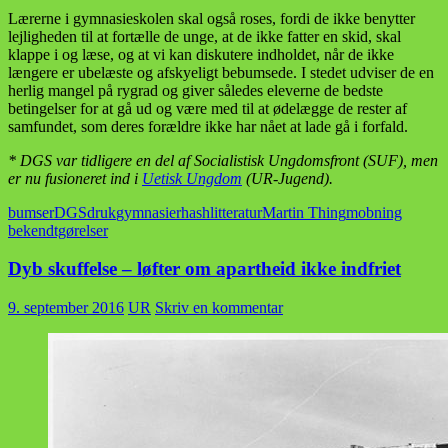
Lærerne i gymnasieskolen skal også roses, fordi de ikke benytter
lejligheden til at fortælle de unge, at de ikke fatter en skid, skal
klappe i og læse, og at vi kan diskutere indholdet, når de ikke
længere er ubelæste og afskyeligt bebumsede. I stedet udviser de en
herlig mangel på rygrad og giver således eleverne de bedste
betingelser for at gå ud og være med til at ødelægge de rester af
samfundet, som deres forældre ikke har nået at lade gå i forfald.
* DGS var tidligere en del af Socialistisk Ungdomsfront (SUF), men
er nu fusioneret ind i
Uetisk Ungdom
(UR-Jugend).
bumser
DGS
druk
gymnasier
hash
litteratur
Martin Thing
mobning
bekendtgørelser
Dyb skuffelse – løfter om apartheid ikke indfriet
9. september 2016
UR
Skriv en kommentar