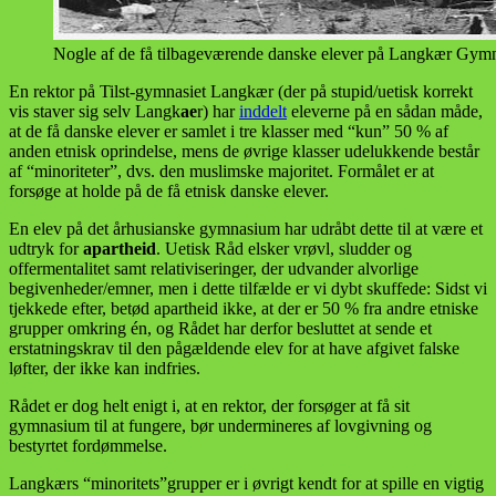
Nogle af de få tilbageværende danske elever på Langkær Gymna
En rektor på Tilst-gymnasiet Langkær (der på stupid/uetisk korrekt
vis staver sig selv Langk
ae
r) har
inddelt
eleverne på en sådan måde,
at de få danske elever er samlet i tre klasser med “kun” 50 % af
anden etnisk oprindelse, mens de øvrige klasser udelukkende består
af “minoriteter”, dvs. den muslimske majoritet. Formålet er at
forsøge at holde på de få etnisk danske elever.
En elev på det århusianske gymnasium har udråbt dette til at være et
udtryk for
apartheid
. Uetisk Råd elsker vrøvl, sludder og
offermentalitet samt relativiseringer, der udvander alvorlige
begivenheder/emner, men i dette tilfælde er vi dybt skuffede: Sidst vi
tjekkede efter, betød apartheid ikke, at der er 50 % fra andre etniske
grupper omkring én, og Rådet har derfor besluttet at sende et
erstatningskrav til den pågældende elev for at have afgivet falske
løfter, der ikke kan indfries.
Rådet er dog helt enigt i, at en rektor, der forsøger at få sit
gymnasium til at fungere, bør undermineres af lovgivning og
bestyrtet fordømmelse.
Langkærs “minoritets”grupper er i øvrigt kendt for at spille en vigtig