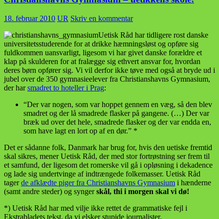
18. februar 2010
UR
Skriv en kommentar
Uetisk Råd har tidligere rost danske
universitetsstuderende for at drikke hæmningsløst og opføre sig
fuldkommen uansvarligt, ligesom vi har givet danske forældre et
klap på skulderen for at fralægge sig ethvert ansvar for, hvordan
deres børn opfører sig. Vi vil derfor ikke tøve med også at bryde ud i
jubel over de 350 gymnasieelever fra Christianshavns Gymnasium,
der har
smadret to hoteller i Prag
:
“Der var nogen, som var hoppet gennem en væg, så den blev
smadret og der lå smadrede flasker på gangene. (…) Der var
bræk ud over det hele, smadrede flasker og der var endda en,
som have lagt en lort op af en dør.” *
Det er sådanne folk, Danmark har brug for, hvis den uetiske fremtid
skal sikres, mener Uetisk Råd, der med stor fortrøstning ser frem til
et samfund, der ligesom det romerske vil gå i opløsning i dekadence
og lade sig undertvinge af indtrængede folkemasser. Uetisk Råd
tager
de afklædte piger fra Christianshavns Gymnasium
i hænderne
(samt andre steder) og synger
skål, thi i morgen skal vi dø!
*) Uetisk Råd har med vilje ikke rettet de grammatiske fejl i
Ekstrabladets tekst, da vi elsker stupide journalister.