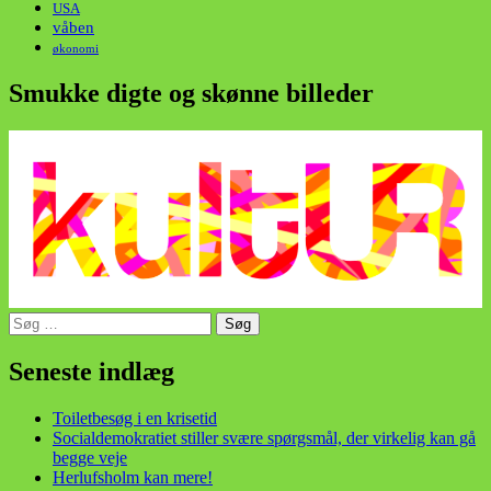
USA
våben
økonomi
Smukke digte og skønne billeder
Søg
efter:
din stemme i et sygt, sygt samfund!
Seneste indlæg
Toiletbesøg i en krisetid
Socialdemokratiet stiller svære spørgsmål, der virkelig kan gå
begge veje
Herlufsholm kan mere!