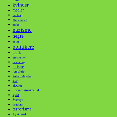
kvinder
medier
militær
Muhammed
narko
nazisme
negre
politi
politikere
profit
prostitution
racebiologi
racisme
retspleje
Robert Mugabe
skat
skoler
Socialdemokratiet
sport
Sverige
sygdom
terrorisme
Tyskland