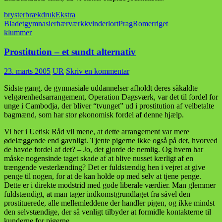
bryster
bræk
druk
Ekstra
Bladet
gymnasier
hærværk
kvinder
lort
Prag
Romerriget
klummer
Prostitution – et sundt alternativ
23. marts 2005
UR
Skriv en kommentar
Sidste gang, de gymnasiale uddannelser afholdt deres såkaldte
velgørenhedsarrangement, Operation Dagsværk, var det til fordel for
unge i Cambodja, der bliver “tvunget” ud i prostitution af velbetalte
bagmænd, som har stor økonomisk fordel af denne hjælp.
Vi her i Uetisk Råd vil mene, at dette arrangement var mere
ødelæggende end gavnligt. Tjente pigerne ikke også på det, hvorved
de havde fordel af det? – Jo, det gjorde de nemlig. Og hvem har
måske nogensinde taget skade af at blive nusset kærligt af en
trængende vesterlænding? Det er fuldstændig hen i vejret at give
penge til nogen, for at de kan holde op med selv at tjene penge.
Dette er i direkte modstrid med gode liberale værdier. Man glemmer
fuldstændigt, at man tager indkomstgrundlaget fra såvel den
prostituerede, alle mellemleddene der handler pigen, og ikke mindst
den selvstændige, der så venligt tilbyder at formidle kontakterne til
kunderne for pigerne.