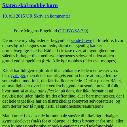
Staten skal mobbe børn
10. juli 2015
UR
Skriv en kommentar
Foto: Mogens Engelund (
CC BY-SA 3.0
)
De norske myndigheder er begyndt at
sende breve
til forældre, hvor
disses børn betegnes som fede, skønt de egentlig bare er
normalvægtige. Uetisk Råd er i ekstase over, at myndighederne
således bidrager til at nedbryde børnenes selvværd uden anden
grund end simpelthen
fordi
. Alle bør mobbes (eller evt. moppes).
Rådet har tidligere opfordret til at chikanere fede mennesker vha.
bl.a.
fyringer
, men det er naturligvis endnu bedre at bruge fedme
som våben mod folk, der faktisk ikke er fede. Derfor ønsker Rådet,
at myndigheder over hele verden begynder at sende breve til folk,
hvor man så at sige
går i flæsket
på dem, der ikke formår at gå
psykisk ned uden hjælp fra det offentlige, eller bare mennesker, der i
det hele taget ikke har en tilstrækkeligt forstyrret selvopfattelse, og
som derfor bør få hjælp hertil af sundhedsbureaukraterne.
Man kunne f.eks. sende kommunale sms’er til tilfældigt udvalgte
gymnasieelever (m/k) for at påpege, at deres bryster er for små, eller
man kunne tæppebombe anoreksi-patienter med telefonopkald,