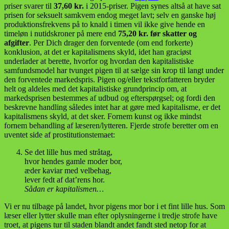
priser svarer til
37,60 kr.
i 2015-priser. Pigen synes altså at have sat
prisen for seksuelt samkvem endog meget lavt; selv en ganske høj
produktionsfrekvens på to knald i timen vil ikke give hende en
timeløn i nutidskroner på mere end
75,20 kr. før skatter og
afgifter
. Per Dich drager den forventede (om end forkerte)
konklusion, at det er kapitalismens skyld, idet han graciøst
underlader at berette, hvorfor og hvordan den kapitalistiske
samfundsmodel har tvunget pigen til at sælge sin krop til langt under
den forventede markedspris. Pigen og/eller tekstforfatteren bryder
helt og aldeles med det kapitalistiske grundprincip om, at
markedsprisen bestemmes af udbud og efterspørgsel; og fordi den
beskrevne handling således intet har at gøre med kapitalisme, er det
kapitalismens skyld, at det sker. Fornem kunst og ikke mindst
fornem behandling af læseren/lytteren. Fjerde strofe beretter om en
uventet side af prostitutionstemaet:
Se det lille hus med stråtag,
hvor hendes gamle moder bor,
æder kaviar med velbehag,
lever fedt af dat’rens hor.
Sådan er kapitalismen…
Vi er nu tilbage på landet, hvor pigens mor bor i et fint lille hus. Som
læser eller lytter skulle man efter oplysningerne i tredje strofe have
troet, at pigens tur til staden blandt andet fandt sted netop for at