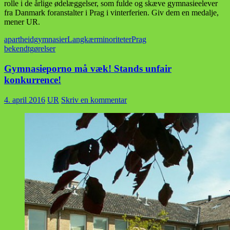
rolle i de årlige ødelæggelser, som fulde og skæve gymnasieelever
fra Danmark foranstalter i Prag i vinterferien. Giv dem en medalje,
mener UR.
apartheid
gymnasier
Langkær
minoriteter
Prag
bekendtgørelser
Gymnasieporno må væk! Stands unfair
konkurrence!
4. april 2016
UR
Skriv en kommentar