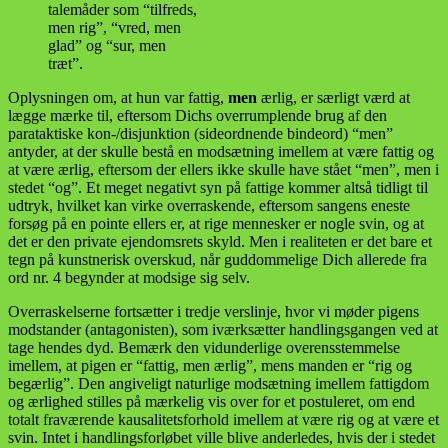
talemåder som “tilfreds,
men rig”, “vred, men
glad” og “sur, men
træt”.
Oplysningen om, at hun var fattig,
men
ærlig, er særligt værd at
lægge mærke til, eftersom Dichs overrumplende brug af den
parataktiske kon-/disjunktion (sideordnende bindeord) “men”
antyder, at der skulle bestå en modsætning imellem at være fattig og
at være ærlig, eftersom der ellers ikke skulle have stået “men”, men i
stedet “og”. Et meget negativt syn på fattige kommer altså tidligt til
udtryk, hvilket kan virke overraskende, eftersom sangens eneste
forsøg på en pointe ellers er, at rige mennesker er nogle svin, og at
det er den private ejendomsrets skyld. Men i realiteten er det bare et
tegn på kunstnerisk overskud, når guddommelige Dich allerede fra
ord nr. 4 begynder at modsige sig selv.
Overraskelserne fortsætter i tredje verslinje, hvor vi møder pigens
modstander (antagonisten), som iværksætter handlingsgangen ved at
tage hendes dyd. Bemærk den vidunderlige overensstemmelse
imellem, at pigen er “fattig, men ærlig”, mens manden er “rig og
begærlig”. Den angiveligt naturlige modsætning imellem fattigdom
og ærlighed stilles på mærkelig vis over for et postuleret, om end
totalt fraværende kausalitetsforhold imellem at være rig og at være et
svin. Intet i handlingsforløbet ville blive anderledes, hvis der i stedet