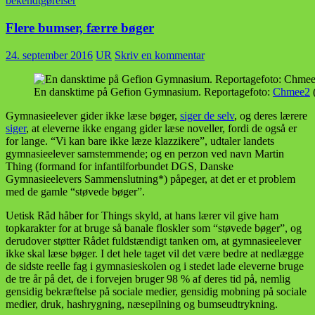
bekendtgørelser
Flere bumser, færre bøger
24. september 2016
UR
Skriv en kommentar
En dansktime på Gefion Gymnasium. Reportagefoto:
Chmee2
Gymnasieelever gider ikke læse bøger,
siger de selv
, og deres lærere
siger
, at eleverne ikke engang gider læse noveller, fordi de også er
for lange. “Vi kan bare ikke læze klazzikere”, udtaler landets
gymnasieelever samstemmende; og en perzon ved navn Martin
Thing (formand for infantilforbundet DGS, Danske
Gymnasieelevers Sammenslutning*) påpeger, at det er et problem
med de gamle “støvede bøger”.
Uetisk Råd håber for Things skyld, at hans lærer vil give ham
topkarakter for at bruge så banale floskler som “støvede bøger”, og
derudover støtter Rådet fuldstændigt tanken om, at gymnasieelever
ikke skal læse bøger. I det hele taget vil det være bedre at nedlægge
de sidste reelle fag i gymnasieskolen og i stedet lade eleverne bruge
de tre år på det, de i forvejen bruger 98 % af deres tid på, nemlig
gensidig bekræftelse på sociale medier, gensidig mobning på sociale
medier, druk, hashrygning, næsepilning og bumseudtrykning.