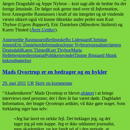
Jørgen Dragsdahl og Jeppe Nybroe – kort sagt alle de bedste fra det
forrige årtusinde. De følger nok gerne med over til
Information
,
hvor Annegrethe Rasmussen i kraft af sin integritet og sit vindende
væsen sikkert også vil kunne tiltrække andre perler som Kurt
Thyboe (
Ugens Rapport
), Eric Danielsen (
Månedens Stalinist
) og
Karen Thisted (
Årets Uetiker
).
Annegrethe Rasmussen
Berlingske
Bo Lidegaard
Christian
Jensen
Eric Danielsen
Information
Jeppe Nybroe
journalister
Jørgen
Dragsdahl
Karen Thisted
Kurt Thyboe
Maria
Helleberg
medier
plagiat
Politiken
svindel
Timme Bisgaard Munk
bekendtgørelser
Mads Qvortrup er en bedrager og en hykler
29. maj 2011
UR
Skriv en kommentar
“Akademikeren” Mads Qvortrup er blevet
afsløret
i at bringe
interviews med personer, der i flere år har været døde. Dagbladet
Information, der bragte Qvortrups artikler, vil ikke gøre noget. Som
forklaring siger han selv:
»Jeg har lavet en række fejl. Det beklager jeg, og det
tager jeg på min kappe. Jeg er ikke uddannet journalist,
men akademiker, og jeg fandt ud af i den periode, at