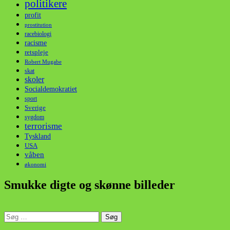
politikere
profit
prostitution
racebiologi
racisme
retspleje
Robert Mugabe
skat
skoler
Socialdemokratiet
sport
Sverige
sygdom
terrorisme
Tyskland
USA
våben
økonomi
Smukke digte og skønne billeder
Søg
efter:
din stemme i et sygt, sygt samfund!