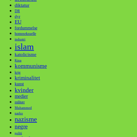
diktatur
DR
dyr
EU
fordummelse
homoseksuelle
industri
islam
katolicisme
Kina
kommunisme
krig
kriminalitet
kunst
kvinder
medier
militær
Muhammed
narko
nazisme
negre
politi