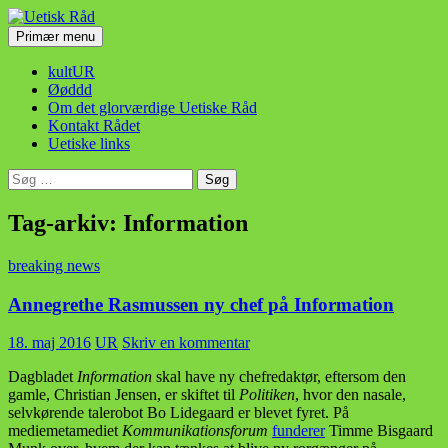
Hop
til
Søg
Primær menu
indhold
Uetisk Råd
kultUR
Øøddd
Om det glorværdige Uetiske Råd
Kontakt Rådet
Uetiske links
Søg
efter:
Tag-arkiv: Information
breaking news
Annegrethe Rasmussen ny chef på Information
18. maj 2016
UR
Skriv en kommentar
Dagbladet
Information
skal have ny chefredaktør, eftersom den
gamle, Christian Jensen, er skiftet til
Politiken
, hvor den nasale,
selvkørende talerobot Bo Lidegaard er blevet fyret. På
mediemetamediet
Kommunikationsforum
funderer
Timme Bisgaard