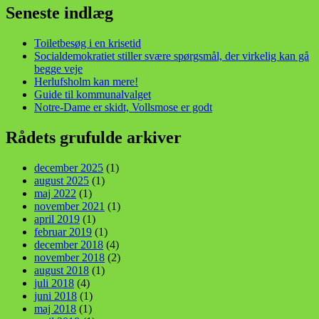
Seneste indlæg
Toiletbesøg i en krisetid
Socialdemokratiet stiller svære spørgsmål, der virkelig kan gå
begge veje
Herlufsholm kan mere!
Guide til kommunalvalget
Notre-Dame er skidt, Vollsmose er godt
Rådets grufulde arkiver
december 2025
(1)
august 2025
(1)
maj 2022
(1)
november 2021
(1)
april 2019
(1)
februar 2019
(1)
december 2018
(4)
november 2018
(2)
august 2018
(1)
juli 2018
(4)
juni 2018
(1)
maj 2018
(1)