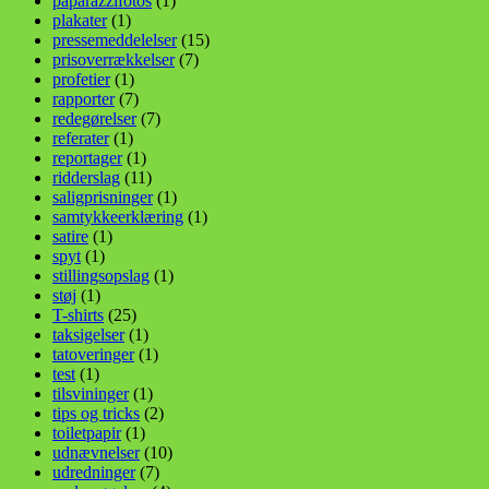
paparazzifotos
(1)
plakater
(1)
pressemeddelelser
(15)
prisoverrækkelser
(7)
profetier
(1)
rapporter
(7)
redegørelser
(7)
referater
(1)
reportager
(1)
ridderslag
(11)
saligprisninger
(1)
samtykkeerklæring
(1)
satire
(1)
spyt
(1)
stillingsopslag
(1)
støj
(1)
T-shirts
(25)
taksigelser
(1)
tatoveringer
(1)
test
(1)
tilsvininger
(1)
tips og tricks
(2)
toiletpapir
(1)
udnævnelser
(10)
udredninger
(7)