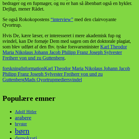
bedrager og en fupmager, og nu er han så åbenbart også en hykler.
Dejligt, mener Rådet.
Se også Rokokopostens
“interview”
med den clairvoyante
Qvortrup.
Hvis De, kære læser, er interesseret i mere akademisk fup og
svindel, kan De fornøje Dem med sagen om det doktorale plagiat,
som blev udført af den fhv. tyske forsvarsminister
Karl Theodor
Maria Nikolaus Johann Jacob Philipp Franz Joseph Sylvester
Freiherr von und zu Guttenberg
.
forskning
Information
Karl Theodor Maria Nikolaus Johann Jacob
Philipp Franz Joseph Sylvester Freiherr von und zu
Guttenberg
Mads Qvortrup
medier
svindel
Populære emner
Adolf Hitler
arabere
bryster
børn
demokrati