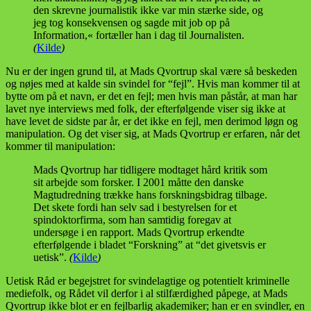
den skrevne journalistik ikke var min stærke side, og
jeg tog konsekvensen og sagde mit job op på
Information,« fortæller han i dag til Journalisten.
(
Kilde
)
Nu er der ingen grund til, at Mads Qvortrup skal være så beskeden
og nøjes med at kalde sin svindel for “fejl”. Hvis man kommer til at
bytte om på et navn, er det en fejl; men hvis man påstår, at man har
lavet nye interviews med folk, der efterfølgende viser sig ikke at
have levet de sidste par år, er det ikke en fejl, men derimod løgn og
manipulation. Og det viser sig, at Mads Qvortrup er erfaren, når det
kommer til manipulation:
Mads Qvortrup har tidligere modtaget hård kritik som
sit arbejde som forsker. I 2001 måtte den danske
Magtudredning trække hans forskningsbidrag tilbage.
Det skete fordi han selv sad i bestyrelsen for et
spindoktorfirma, som han samtidig foregav at
undersøge i en rapport. Mads Qvortrup erkendte
efterfølgende i bladet “Forskning” at “det givetsvis er
uetisk”.
(
Kilde
)
Uetisk Råd er begejstret for svindelagtige og potentielt kriminelle
mediefolk, og Rådet vil derfor i al stilfærdighed påpege, at Mads
Qvortrup ikke blot er en fejlbarlig akademiker; han er en svindler, en