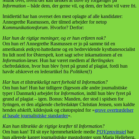
Munk over, hvem der kan tænkes at blive ny rorgænger på
Information
– både dem, der gerne vil, og dem, der helst vil være fri.
Imidlertid har han overset den mest oplagte af alle kandidater:
Annegrethe Rasmussen, der tilmed arbejder for netop
Kommunikationsforum
. Hvorfor? Derfor:
Har hun de rigtige meninger, og er hun erfaren nok?
Om hun er! Annegrethe Rasmussen er jo på samme tid en
amerikansk østkyst-hattedame og en bedrevidende kystbanesocialist
fra lidt nord for Østerspelt, kort sagt selve inkarnationen af en
Information
-læser. Hun har været medlem af
Berlingskes
chefredaktion, hvor hun blev fyret på grund af plagiat, fordi hun
havde afskrevet en lederartikel fra
Politiken
(!)
Har hun et tilstrækkeligt nært forhold til Information?
Om hun har! Hun har tidligere (ligesom alle andre journalistiske
typer i Danmark) arbejdet for
Information
, indtil hun blev fyret på
grund af plagiat – igen. Bonus: Manden, der stod i spidsen for
fyringen, er den afgående chefredaktør Christian Jensen, som kaldte
hendes afskrift, kildesjusk og citatopspind for »
grove overtrædelser
af basale journalistiske standarder
«.
Kan hun tiltrække de rigtige kræfter til Information?
Om hun kan! Til sit nye hjemmehæklede medie
POV.provinsiel
har
hun allerede kapret journalistiske mastodonter som Maria Helleberg,