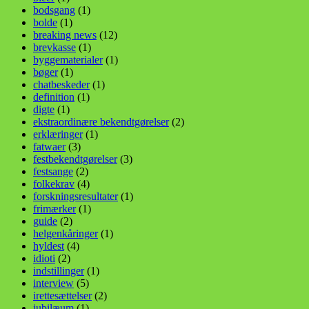
bodsgang
(1)
bolde
(1)
breaking news
(12)
brevkasse
(1)
byggematerialer
(1)
bøger
(1)
chatbeskeder
(1)
definition
(1)
digte
(1)
ekstraordinære bekendtgørelser
(2)
erklæringer
(1)
fatwaer
(3)
festbekendtgørelser
(3)
festsange
(2)
folkekrav
(4)
forskningsresultater
(1)
frimærker
(1)
guide
(2)
helgenkåringer
(1)
hyldest
(4)
idioti
(2)
indstillinger
(1)
interview
(5)
irettesættelser
(2)
jubilæum
(1)