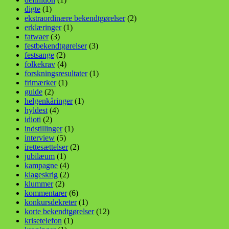
digte
(1)
ekstraordinære bekendtgørelser
(2)
erklæringer
(1)
fatwaer
(3)
festbekendtgørelser
(3)
festsange
(2)
folkekrav
(4)
forskningsresultater
(1)
frimærker
(1)
guide
(2)
helgenkåringer
(1)
hyldest
(4)
idioti
(2)
indstillinger
(1)
interview
(5)
irettesættelser
(2)
jubilæum
(1)
kampagne
(4)
klageskrig
(2)
klummer
(2)
kommentarer
(6)
konkursdekreter
(1)
korte bekendtgørelser
(12)
krisetelefon
(1)