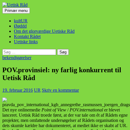
Hop
til
Søg
Primær menu
indhold
Uetisk Råd
kultUR
Øøddd
Om det glorværdige Uetiske Råd
Kontakt Rådet
Uetiske links
Søg
efter:
bekendtgørelser
POV.provinsiel: ny farlig konkurrent til
Uetisk Råd
19. februar 2016
UR
Skriv en kommentar
Det nye onlinemedie
Point of View
/
POV.international
er blevet
lanceret. Uetisk Råd troede først, at der var tale om ét af Rådets egne
projekter, men omfattende undersøgelser af Rådets organisation og
dets skumle kældre har dokumenteret, at mediet ikke er skabt af UR.