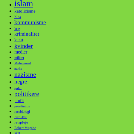
islam
katolicisme
Kina
kommunisme
krig
kriminalitet
kunst
kvinder
medier
militær
Muhammed
narko
nazisme
negre
politi
politikere
profit
prostitution
racebiologi
racisme
retspleje
Robert Mugabe
skat