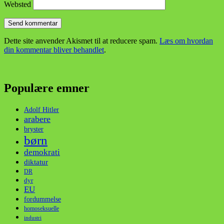
Websted
Dette site anvender Akismet til at reducere spam.
Læs om hvordan
din kommentar bliver behandlet
.
Populære emner
Adolf Hitler
arabere
bryster
børn
demokrati
diktatur
DR
dyr
EU
fordummelse
homoseksuelle
industri