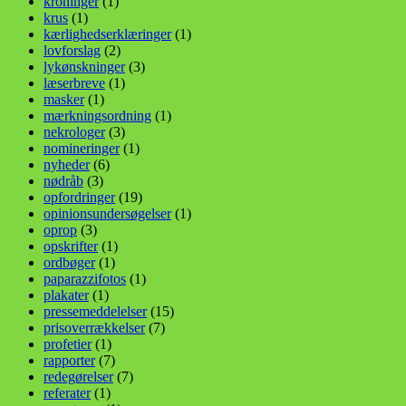
kroninger
(1)
krus
(1)
kærlighedserklæringer
(1)
lovforslag
(2)
lykønskninger
(3)
læserbreve
(1)
masker
(1)
mærkningsordning
(1)
nekrologer
(3)
nomineringer
(1)
nyheder
(6)
nødråb
(3)
opfordringer
(19)
opinionsundersøgelser
(1)
oprop
(3)
opskrifter
(1)
ordbøger
(1)
paparazzifotos
(1)
plakater
(1)
pressemeddelelser
(15)
prisoverrækkelser
(7)
profetier
(1)
rapporter
(7)
redegørelser
(7)
referater
(1)