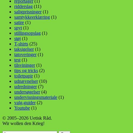
reportager
(1)
ridderslag
(11)
saligprisninger
(1)
samtykkeerklæring
(1)
satire
(1)
spyt
(1)
stillingsopslag
(1)
støj
(1)
T-shirts
(25)
taksigelser
(1)
tatoveringer
(1)
test
(1)
tilsvininger
(1)
tips og tricks
(2)
toiletpapir
(1)
udnævnelser
(10)
udredninger
(7)
undersøgelser
(4)
undervisningsmateriale
(1)
valg-guider
(2)
Youtube
(1)
© 2005–2026 Uetisk Råd.
Wir wollen den Krieg!