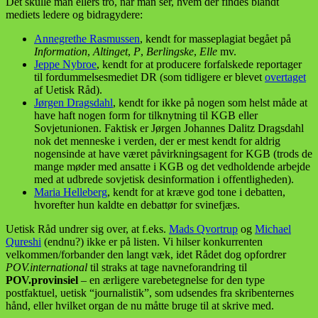
Det skulle man ellers tro, når man ser, hvem der findes blandt
mediets ledere og bidragydere:
Annegrethe Rasmussen
, kendt for masseplagiat begået på
Information
,
Altinget
,
P
,
Berlingske
,
Elle
mv.
Jeppe Nybroe
, kendt for at producere forfalskede reportager
til fordummelsesmediet DR (som tidligere er blevet
overtaget
af Uetisk Råd).
Jørgen Dragsdahl
, kendt for ikke på nogen som helst måde at
have haft nogen form for tilknytning til KGB eller
Sovjetunionen. Faktisk er Jørgen Johannes Dalitz Dragsdahl
nok det menneske i verden, der er mest kendt for aldrig
nogensinde at have været påvirkningsagent for KGB (trods de
mange møder med ansatte i KGB og det vedholdende arbejde
med at udbrede sovjetisk desinformation i offentligheden).
Maria Helleberg
, kendt for at kræve god tone i debatten,
hvorefter hun kaldte en debattør for svinefjæs.
Uetisk Råd undrer sig over, at f.eks.
Mads Qvortrup
og
Michael
Qureshi
(endnu?) ikke er på listen. Vi hilser konkurrenten
velkommen/forbander den langt væk, idet Rådet dog opfordrer
POV.international
til straks at tage navneforandring til
POV.provinsiel
– en ærligere varebetegnelse for den type
postfaktuel, uetisk “journalistik”, som udsendes fra skribenternes
hånd, eller hvilket organ de nu måtte bruge til at skrive med.