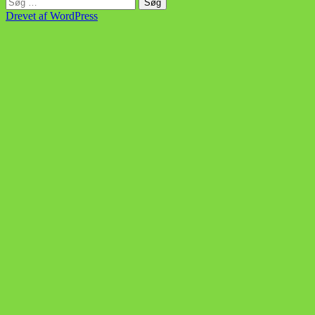
Søg
efter:
Drevet af WordPress