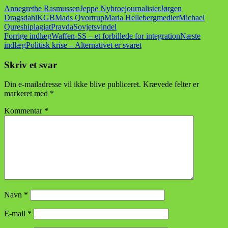
Annegrethe Rasmussen
Jeppe Nybroe
journalister
Jørgen
Dragsdahl
KGB
Mads Qvortrup
Maria Helleberg
medier
Michael
Qureshi
plagiat
Pravda
Sovjet
svindel
Indlægsnavigation
Forrige indlæg
Waffen-SS – et forbillede for integration
Næste
indlæg
Politisk krise – Alternativet er svaret
Skriv et svar
Din e-mailadresse vil ikke blive publiceret.
Krævede felter er
markeret med
*
Kommentar
*
Navn
*
E-mail
*