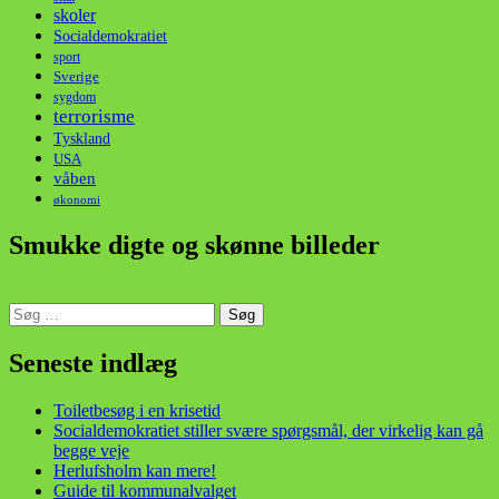
skoler
Socialdemokratiet
sport
Sverige
sygdom
terrorisme
Tyskland
USA
våben
økonomi
Smukke digte og skønne billeder
Søg
efter:
din stemme i et sygt, sygt samfund!
Seneste indlæg
Toiletbesøg i en krisetid
Socialdemokratiet stiller svære spørgsmål, der virkelig kan gå
begge veje
Herlufsholm kan mere!
Guide til kommunalvalget