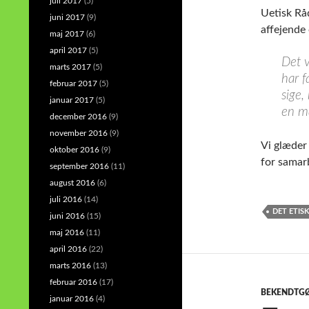
juli 2017
(5)
Uetisk Rå
juni 2017
(9)
affejende
maj 2017
(6)
april 2017
(5)
Det v
marts 2017
(5)
har f
februar 2017
(5)
sige,
januar 2017
(5)
en ma
december 2016
(9)
november 2016
(9)
Vi glæder 
oktober 2016
(9)
for samar
september 2016
(11)
august 2016
(6)
juli 2016
(14)
DET ETIS
juni 2016
(15)
maj 2016
(11)
april 2016
(22)
marts 2016
(13)
februar 2016
(17)
BEKENDTG
januar 2016
(4)