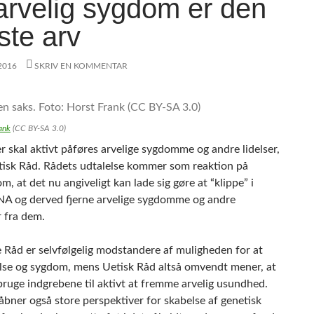
arvelig sygdom er den
ste arv
 2016
SKRIV EN KOMMENTAR
ank
(CC BY-SA 3.0)
 skal aktivt påføres arvelige sygdomme og andre lidelser,
isk Råd. Rådets udtalelse kommer som reaktion på
m, at det nu angiveligt kan lade sig gøre at “klippe” i
NA og derved fjerne arvelige sygdomme og andre
 fra dem.
e Råd er selvfølgelig modstandere af muligheden for at
delse og sygdom, mens Uetisk Råd altså omvendt mener, at
bruge indgrebene til aktivt at fremme arvelig usundhed.
bner også store perspektiver for skabelse af genetisk