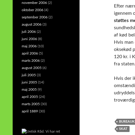
november 2006
(2)
Efter nær
oktober 2006
(4)
igennem o
september 2006
(2)
støttes m
august 2006
(3)
sundhedsb
juli 2006
(2)
af kød be
juni 2006
(8)
Hvis man 
maj 2006
(10)
oksekød på
april 2006
(5)
120 kr. i 
marts 2006
(2)
fra staten
august 2005
(6)
juli 2005
(3)
Hvis der i
juni 2005
(14)
omstændig
maj 2005
(9)
udryddels
april 2005
(24)
troværdige
marts 2005
(30)
april 1889
(30)
BUREAUK
SKAT