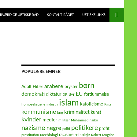
RVÆRDIGE UETISKE RÅD
KONTAKT RÅDET
UETISKE LINKS
POPULÆRE EMNER
børn
arabere
Adolf Hitler
bryster
demokrati
EU
diktatur
fordummelse
dyr
DR
islam
katolicisme
homoseksuelle
industri
Kina
kommunisme
kriminalitet
kunst
krig
kvinder
medier
militær
Muhammed
narko
nazisme
politikere
negre
profit
politi
racisme
retspleje
racebiologi
prostitution
Robert Mugabe