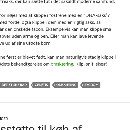
freaks, der kan sætte fut i det såkaldt moderne samfund.
or nøjes med at klippe i fostrene med en “DNA-saks”?
ed fordel også klippe i dem med en rigtig saks, så
får den ønskede facon. Eksempelvis kan man klippe små
abyer uden arme og ben. Eller man kan lave levende
e ud af sine ufødte børn.
e først er blevet født, kan man naturligvis stadig klippe i
Rådets bekendtgørelse om
omskæring
. Klip, snit, skær!
DET ETISKE RÅD
GENETIK
OMSKÆRING
SYGDOM
NGER
sstøtte til køb af