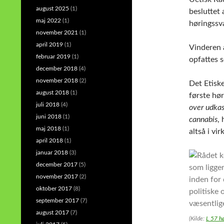
august 2025
(1)
besluttet
maj 2022
(1)
høringssva
november 2021
(1)
april 2019
(1)
Vinderen 
februar 2019
(1)
opfattes 
december 2018
(4)
november 2018
(2)
Det Etisk
august 2018
(1)
første hø
juli 2018
(4)
over udkas
juni 2018
(1)
cannabis
,
maj 2018
(1)
altså i vi
april 2018
(1)
januar 2018
(3)
december 2017
(5)
november 2017
(2)
oktober 2017
(8)
september 2017
(7)
august 2017
(7)
(Kilde:
L 57 hø