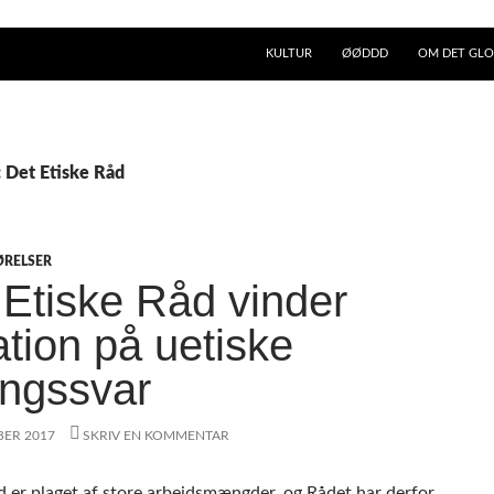
KULTUR
ØØDDD
OM DET GLO
: Det Etiske Råd
ØRELSER
 Etiske Råd vinder
tation på uetiske
ingssvar
BER 2017
SKRIV EN KOMMENTAR
d er plaget af store arbejdsmængder, og Rådet har derfor