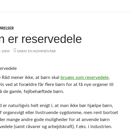
ØRELSER
n er reservedele
S 2009
SKRIV EN KOMMENTAR
e Råd mener ikke, at børn skal
bruges som reservedele
,
s ved at forældre får flere børn for at få nye organer til
på de gamle, fejlbehæftede børn.
 er naturligvis helt enigt i, at man ikke bør hjælpe børn,
af organsvigt eller livstruende sygdomme, men rent bortset
 der mange andre gode muligheder for at anvende børn
edele (samt råvarer og arbejdskraft), f.eks. i industrien.