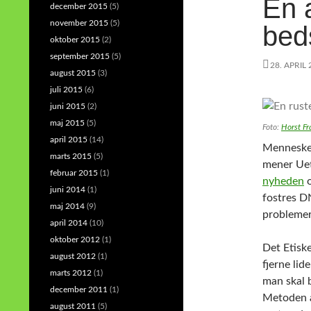
En 
december 2015
(5)
november 2015
(5)
bed
oktober 2015
(2)
september 2015
(5)
28. APRIL
august 2015
(3)
juli 2015
(6)
juni 2015
(2)
maj 2015
(5)
Foto:
Horst Fr
april 2015
(14)
Mennesker
marts 2015
(5)
mener Uet
februar 2015
(1)
nyheden
o
juni 2014
(1)
fostres D
maj 2014
(9)
problemer
april 2014
(10)
oktober 2012
(1)
Det Etisk
august 2012
(1)
fjerne li
marts 2012
(1)
man skal 
december 2011
(1)
Metoden å
august 2011
(5)