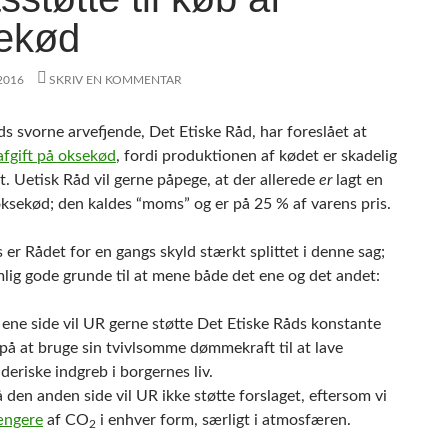
ekød
 2016
SKRIV EN KOMMENTAR
s svorne arvefjende, Det Etiske Råd, har foreslået at
afgift på oksekød
, fordi produktionen af kødet er skadelig
t. Uetisk Råd vil gerne påpege, at der allerede
er
lagt en
oksekød; den kaldes “moms” og er på 25 % af varens pris.
 er Rådet for en gangs skyld stærkt splittet i denne sag;
mlig gode grunde til at mene både det ene og det andet:
ene side vil UR gerne støtte Det Etiske Råds konstante
på at bruge sin tvivlsomme dømmekraft til at lave
eriske indgreb i borgernes liv.
den anden side vil UR ikke støtte forslaget, eftersom vi
ængere
af CO
i enhver form, særligt i atmosfæren.
2