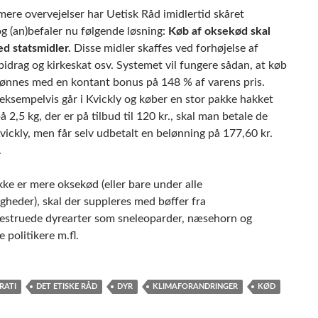
mere overvejelser har Uetisk Råd imidlertid skåret
g (an)befaler nu følgende løsning:
Køb af oksekød skal
ed statsmidler.
Disse midler skaffes ved forhøjelse af
idrag og kirkeskat osv. Systemet vil fungere sådan, at køb
lønnes med en kontant bonus på 148 % af varens pris.
eksempelvis går i Kvickly og køber en stor pakke hakket
 2,5 kg, der er på tilbud til 120 kr., skal man betale de
Kvickly, men får selv udbetalt en belønning på 177,60 kr.
.
kke er mere oksekød (eller bare under alle
heder), skal der suppleres med bøffer fra
estruede dyrearter som sneleoparder, næsehorn og
 politikere m.fl.
RATI
DET ETISKE RÅD
DYR
KLIMAFORANDRINGER
KØD