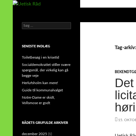
Hop
til
Søg
Uetisk Råd
indhold
Søg
din stemme i et sygt, sygt samfund!
efter:
SENESTE INDLÆG
Tag-arkiv
Toiletbesøg i en krisetid
Socialdemokratiet stiller svære
spørgsmål, der virkelig kan gå
BEKENDTG
begge veje
Det
Herlufsholm kan mere!
Guide til kommunalvalget
lici
Notre-Dame er skidt,
hør
Vollsmose er godt
15. OKTO
RÅDETS GRUFULDE ARKIVER
december 2025
(1)
Uetisk Rå