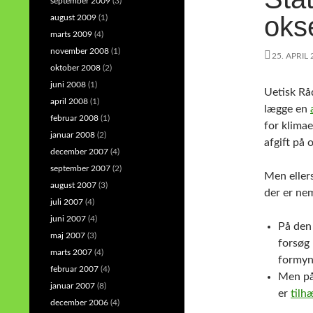
september 2009
(3)
oks
august 2009
(1)
marts 2009
(4)
november 2008
(1)
25. APRIL
oktober 2008
(2)
juni 2008
(1)
Uetisk Råd
april 2008
(1)
lægge en
februar 2008
(1)
for klimae
januar 2008
(2)
afgift på 
december 2007
(4)
september 2007
(2)
Men ellers
august 2007
(3)
der er ne
juli 2007
(4)
juni 2007
(4)
På den 
maj 2007
(3)
forsøg 
marts 2007
(4)
formynd
februar 2007
(4)
Men på 
januar 2007
(8)
er
tilh
december 2006
(4)