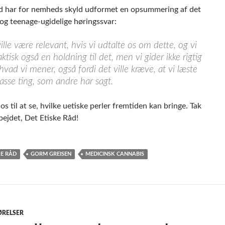
d har for nemheds skyld udformet en opsummering af det
 og teenage-ugidelige høringssvar:
ille være relevant, hvis vi udtalte os om dette, og vi
aktisk også en holdning til det, men vi gider ikke rigtig
 hvad vi mener, også fordi det ville kræve, at vi læste
sse ting, som andre har sagt.
os til at se, hvilke uetiske perler fremtiden kan bringe. Tak
bejdet, Det Etiske Råd!
KE RÅD
GORM GREISEN
MEDICINSK CANNABIS
ØRELSER