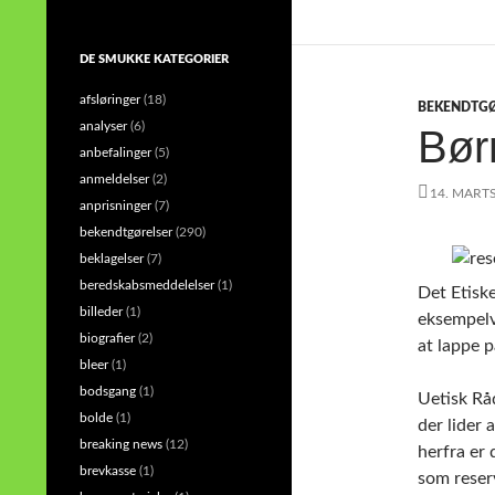
DE SMUKKE KATEGORIER
afsløringer
(18)
BEKENDTG
analyser
(6)
Bør
anbefalinger
(5)
anmeldelser
(2)
14. MART
anprisninger
(7)
bekendtgørelser
(290)
beklagelser
(7)
beredskabsmeddelelser
(1)
Det Etisk
billeder
(1)
eksempelvi
biografier
(2)
at lappe 
bleer
(1)
bodsgang
(1)
Uetisk Råd
bolde
(1)
der lider 
breaking news
(12)
herfra er
brevkasse
(1)
som reserv